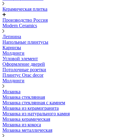
Керамическая плитка
Производство Россия
Modern Ceramics
Лепнина
Напольные плинтусы
Карнизы
Молдинги
Угловой элемент
Оформление дверей
Потолочные розетки
Плинтус Orac decor
Молдинги
Мозаика
Мозаика стеклянная
Мозаика стеклянная с камнем
Мозаика из керамогранита
Мозаика из натурального камня
Мозаика керамическая
Мозаика из кокоса
Мозаика металлическая