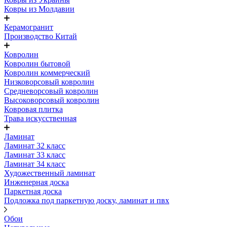
Ковры из Молдавии
Керамогранит
Производство Китай
Ковролин
Ковролин бытовой
Ковролин коммерческий
Низковорсовый ковролин
Средневорсовый ковролин
Высоковорсовый ковролин
Ковровая плитка
Трава искусственная
Ламинат
Ламинат 32 класс
Ламинат 33 класс
Ламинат 34 класс
Художественный ламинат
Инженерная доска
Паркетная доска
Подложка под паркетную доску, ламинат и пвх
Обои