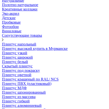
Натуральные
Полотно натуральное
Креативные коллажи
Эко-акрил
Детские
Пробковые
Фотообои
Виниловые
Сопутствующие товары
Плинтус напольный
Плинтус высокий купить в Мурманске
Плинтус узкий
Плинтус широкий
Плинтус белый
Скрытый плинтус
Плинтус под покраску
Плинтус цветной
Плинтус крашеный по RAL/ NCS
Плинтус ПВХ (пластиковый)
Плинтус МДФ
Плинтус шпонированный
Плинтус из массива
Плинтус гибкий
Плинтус алюминиевый