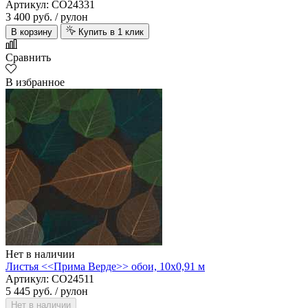
Артикул: CO24331
3 400 руб.
/ рулон
В корзину
Купить в 1 клик
Сравнить
В избранное
Нет в наличии
Листья <<Прима Верде>> обои, 10х0,91 м
Артикул: CO24511
5 445 руб.
/ рулон
Нет в наличии