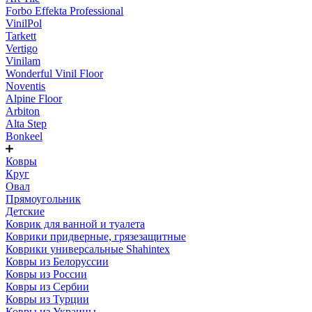
Forbo Effekta Professional
VinilPol
Tarkett
Vertigo
Vinilam
Wonderful Vinil Floor
Noventis
Alpine Floor
Arbiton
Alta Step
Bonkeel
Ковры
Круг
Овал
Прямоугольник
Детские
Коврик для ванной и туалета
Коврики придверные, грязезащитные
Коврики универсальные Shahintex
Ковры из Белоруссии
Ковры из России
Ковры из Сербии
Ковры из Турции
Ковры из Украины