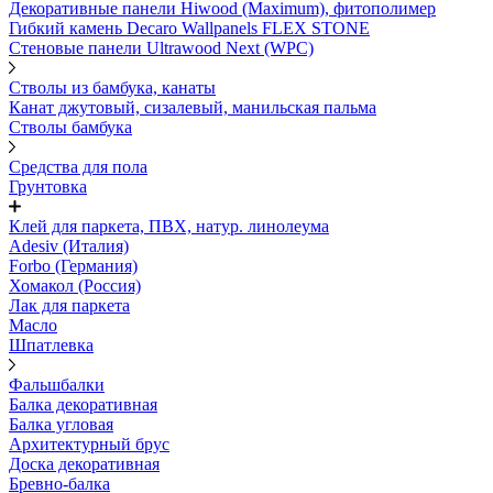
Декоративные панели Hiwood (Maximum), фитополимер
Гибкий камень Decaro Wallpanels FLEX STONE
Стеновые панели Ultrawood Next (WPC)
Стволы из бамбука, канаты
Канат джутовый, сизалевый, манильская пальма
Стволы бамбука
Средства для пола
Грунтовка
Клей для паркета, ПВХ, натур. линолеума
Adesiv (Италия)
Forbo (Германия)
Хомакол (Россия)
Лак для паркета
Масло
Шпатлевка
Фальшбалки
Балка декоративная
Балка угловая
Архитектурный брус
Доска декоративная
Бревно-балка