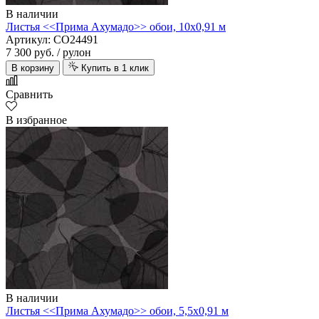
В наличии
Листья <<Прима Ахумадо>> обои, 10х0,91 м
Артикул: CO24491
7 300 руб.
/ рулон
В корзину
Купить в 1 клик
Сравнить
В избранное
В наличии
Листья <<Прима Ахумадо>> обои, 5,5х0,91 м