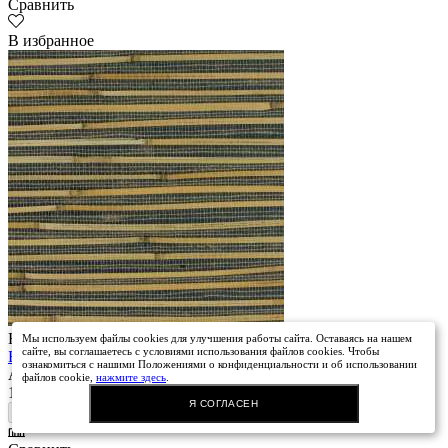
Сравнить
В избранное
Alta Step
Нет в наличии
Мы используем файлы cookies для улучшения работы сайта. Оставаясь на нашем
сайте, вы соглашаетесь с условиями использования файлов cookies. Чтобы
Бретань, обои, 5,5х0,91 м
ознакомиться с нашими Положениями о конфиденциальности и об использовании
Артикул: CO23291
файлов cookie,
нажмите здесь
.
1 597 руб.
/ рулон
Amoage
Я СОГЛАСЕН
Нет в наличии