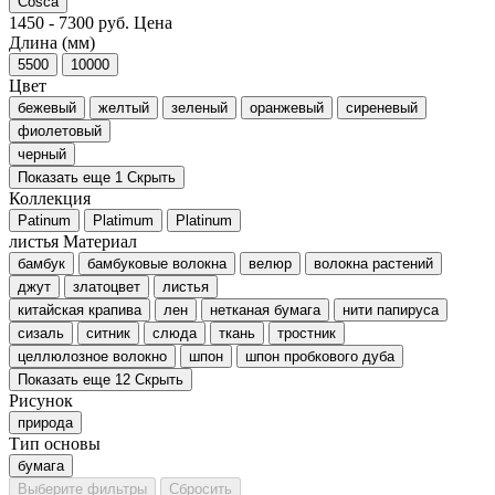
Cosca
1450
-
7300
руб.
Цена
Длина (мм)
5500
10000
Цвет
бежевый
желтый
зеленый
оранжевый
сиреневый
фиолетовый
черный
Показать еще 1
Скрыть
Коллекция
Patinum
Platimum
Platinum
листья
Материал
бамбук
бамбуковые волокна
велюр
волокна растений
джут
златоцвет
листья
китайская крапива
лен
нетканая бумага
нити папируса
сизаль
ситник
слюда
ткань
тростник
целлюлозное волокно
шпон
шпон пробкового дуба
Показать еще 12
Скрыть
Рисунок
природа
Тип основы
бумага
Выберите фильтры
Сбросить