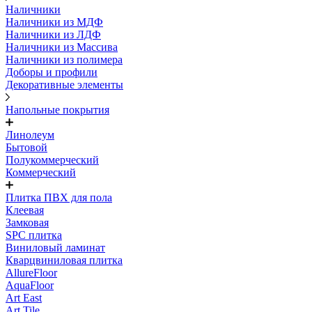
Наличники
Наличники из МДФ
Наличники из ЛДФ
Наличники из Массива
Наличники из полимера
Доборы и профили
Декоративные элементы
Напольные покрытия
Линолеум
Бытовой
Полукоммерческий
Коммерческий
Плитка ПВХ для пола
Клеевая
Замковая
SPC плитка
Виниловый ламинат
Кварцвиниловая плитка
AllureFloor
AquaFloor
Art East
Art Tile