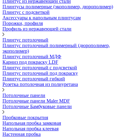
Плинтус из нержавеющей стали
Плинтусы полимерные (экополимер, дюрополимер)
Плинтус с подсветкой
Аксессуары к напольным плинтусам
Порожки, профиля
Профиль из нержавеющей стали
Плинтус потолочный
Плинтус потолочный полимерный (дюрополимер,
экополимер)
Плинтус потолочный МДФ
Карниз под покраску LDF
Плинтус потолочный с подсветкой
Плинтус потолочный под покраску
Плинтус потолочный гибкий
Розетка потолочная из полиуретана
Потолочные панели
Потолочные панели Maler MDF
Потолочные Бамбуковые панели
Пробковые покрытия
Напольная пробка замковая
Напольная пробка клеевая
Настенная пробка