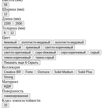
58
Ширина (мм)
12
Длина (мм)
2200
2500
Толщина (мм)
8
12
Цвет
бежевый
золотисто-медевый
золотисто-медовый
коричневый
кремовый
светло-коричневый
светло-оричневый
серо-бежевый
серо-коричневый
серый
темно-коричневый
темно-серый
Показать еще 6
Скрыть
Коллекция
Creative BR
Forte
Osmoze
Solid Medium
Solid Plus
Strong
Материал
МДФ
Поверхность
ламинированная
Класс износостойкости
33