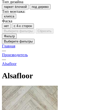
Тип дизайна
паркет ёлочкой
под дерево
Тип монтажа:
клипса
Фаска
нет
с 4-х сторон
Выберите фильтры
Сбросить
Фильтр
Выберите фильтры
Главная
—
Производитель
—
Alsafloor
Alsafloor