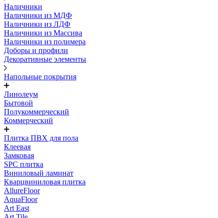
Наличники
Наличники из МДФ
Наличники из ЛДФ
Наличники из Массива
Наличники из полимера
Доборы и профили
Декоративные элементы
Напольные покрытия
Линолеум
Бытовой
Полукоммерческий
Коммерческий
Плитка ПВХ для пола
Клеевая
Замковая
SPC плитка
Виниловый ламинат
Кварцвиниловая плитка
AllureFloor
AquaFloor
Art East
Art Tile