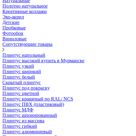
Натуральные
Полотно натуральное
Креативные коллажи
Эко-акрил
Детские
Пробковые
Фотообои
Виниловые
Сопутствующие товары
Плинтус напольный
Плинтус высокий купить в Мурманске
Плинтус узкий
Плинтус широкий
Плинтус белый
Скрытый плинтус
Плинтус под покраску
Плинтус цветной
Плинтус крашеный по RAL/ NCS
Плинтус ПВХ (пластиковый)
Плинтус МДФ
Плинтус шпонированный
Плинтус из массива
Плинтус гибкий
Плинтус алюминиевый