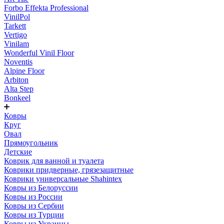
Forbo Effekta Professional
VinilPol
Tarkett
Vertigo
Vinilam
Wonderful Vinil Floor
Noventis
Alpine Floor
Arbiton
Alta Step
Bonkeel
Ковры
Круг
Овал
Прямоугольник
Детские
Коврик для ванной и туалета
Коврики придверные, грязезащитные
Коврики универсальные Shahintex
Ковры из Белоруссии
Ковры из России
Ковры из Сербии
Ковры из Турции
Ковры из Украины