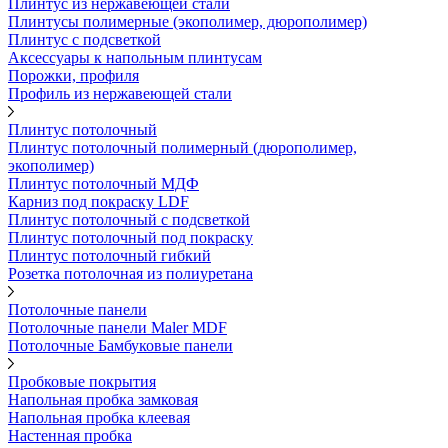
Плинтус из нержавеющей стали
Плинтусы полимерные (экополимер, дюрополимер)
Плинтус с подсветкой
Аксессуары к напольным плинтусам
Порожки, профиля
Профиль из нержавеющей стали
Плинтус потолочный
Плинтус потолочный полимерный (дюрополимер,
экополимер)
Плинтус потолочный МДФ
Карниз под покраску LDF
Плинтус потолочный с подсветкой
Плинтус потолочный под покраску
Плинтус потолочный гибкий
Розетка потолочная из полиуретана
Потолочные панели
Потолочные панели Maler MDF
Потолочные Бамбуковые панели
Пробковые покрытия
Напольная пробка замковая
Напольная пробка клеевая
Настенная пробка