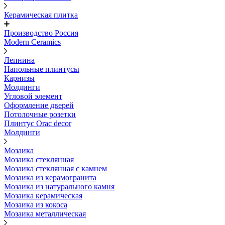
Керамическая плитка
Производство Россия
Modern Ceramics
Лепнина
Напольные плинтусы
Карнизы
Молдинги
Угловой элемент
Оформление дверей
Потолочные розетки
Плинтус Orac decor
Молдинги
Мозаика
Мозаика стеклянная
Мозаика стеклянная с камнем
Мозаика из керамогранита
Мозаика из натурального камня
Мозаика керамическая
Мозаика из кокоса
Мозаика металлическая