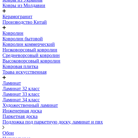
Ковры из Молдавии
Керамогранит
Производство Китай
Ковролин
Ковролин бытовой
Ковролин коммерческий
Низковорсовый ковролин
Средневорсовый ковролин
Высоковорсовый ковролин
Ковровая плитка
Трава искусственная
Ламинат
Ламинат 32 класс
Ламинат 33 класс
Ламинат 34 класс
Художественный ламинат
Инженерная доска
Паркетная доска
Подложка под паркетную доску, ламинат и пвх
Обои