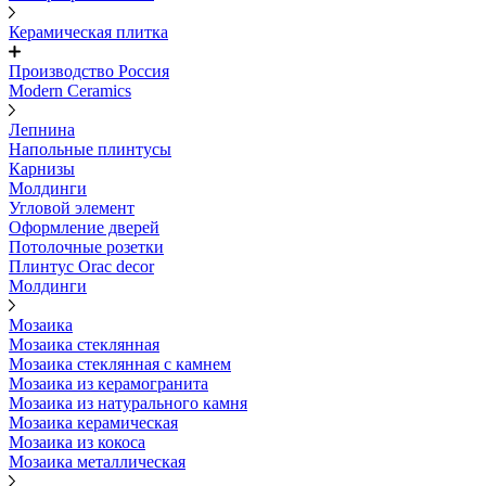
Керамическая плитка
Производство Россия
Modern Ceramics
Лепнина
Напольные плинтусы
Карнизы
Молдинги
Угловой элемент
Оформление дверей
Потолочные розетки
Плинтус Orac decor
Молдинги
Мозаика
Мозаика стеклянная
Мозаика стеклянная с камнем
Мозаика из керамогранита
Мозаика из натурального камня
Мозаика керамическая
Мозаика из кокоса
Мозаика металлическая