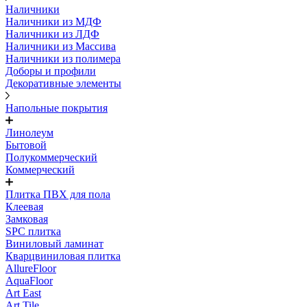
Наличники
Наличники из МДФ
Наличники из ЛДФ
Наличники из Массива
Наличники из полимера
Доборы и профили
Декоративные элементы
Напольные покрытия
Линолеум
Бытовой
Полукоммерческий
Коммерческий
Плитка ПВХ для пола
Клеевая
Замковая
SPC плитка
Виниловый ламинат
Кварцвиниловая плитка
AllureFloor
AquaFloor
Art East
Art Tile