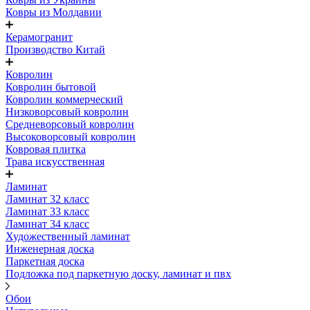
Ковры из Молдавии
Керамогранит
Производство Китай
Ковролин
Ковролин бытовой
Ковролин коммерческий
Низковорсовый ковролин
Средневорсовый ковролин
Высоковорсовый ковролин
Ковровая плитка
Трава искусственная
Ламинат
Ламинат 32 класс
Ламинат 33 класс
Ламинат 34 класс
Художественный ламинат
Инженерная доска
Паркетная доска
Подложка под паркетную доску, ламинат и пвх
Обои