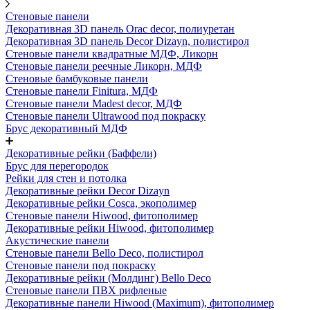
Стеновые панели
Декоративная 3D панель Orac decor, полиуретан
Декоративная 3D панель Decor Dizayn, полистирол
Стеновые панели квадратные МДФ, Ликорн
Стеновые панели реечные Ликорн, МДФ
Стеновые бамбуковые панели
Стеновые панели Finitura, МДФ
Стеновые панели Madest decor, МДФ
Стеновые панели Ultrawood под покраску
Брус декоративный МДФ
Декоративные рейки (Баффели)
Брус для перегородок
Рейки для стен и потолка
Декоративные рейки Decor Dizayn
Декоративные рейки Cosca, экополимер
Стеновые панели Hiwood, фитополимер
Декоративные рейки Hiwood, фитополимер
Акустические панели
Стеновые панели Bello Deco, полистирол
Стеновые панели под покраску
Декоративные рейки (Молдинг) Bello Deco
Стеновые панели ПВХ рифленые
Декоративные панели Hiwood (Maximum), фитополимер