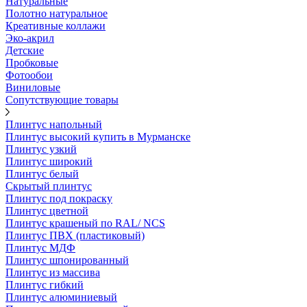
Натуральные
Полотно натуральное
Креативные коллажи
Эко-акрил
Детские
Пробковые
Фотообои
Виниловые
Сопутствующие товары
Плинтус напольный
Плинтус высокий купить в Мурманске
Плинтус узкий
Плинтус широкий
Плинтус белый
Скрытый плинтус
Плинтус под покраску
Плинтус цветной
Плинтус крашеный по RAL/ NCS
Плинтус ПВХ (пластиковый)
Плинтус МДФ
Плинтус шпонированный
Плинтус из массива
Плинтус гибкий
Плинтус алюминиевый