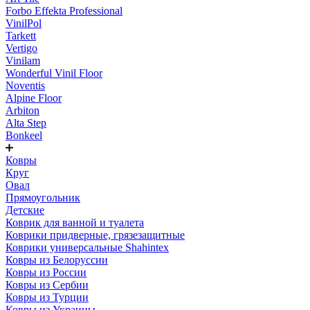
Forbo Effekta Professional
VinilPol
Tarkett
Vertigo
Vinilam
Wonderful Vinil Floor
Noventis
Alpine Floor
Arbiton
Alta Step
Bonkeel
Ковры
Круг
Овал
Прямоугольник
Детские
Коврик для ванной и туалета
Коврики придверные, грязезащитные
Коврики универсальные Shahintex
Ковры из Белоруссии
Ковры из России
Ковры из Сербии
Ковры из Турции
Ковры из Украины