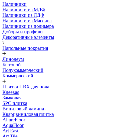
Наличники
Наличники из МДФ
Наличники из ЛДФ
Наличники из Массива
Наличники из полимера
Доборы и профили
Декоративные элементы
Напольные покрытия
Линолеум
Бытовой
Полукоммерческий
Коммерческий
Плитка ПВХ для пола
Клеевая
Замковая
SPC плитка
Виниловый ламинат
Кварцвиниловая плитка
AllureFloor
AquaFloor
Art East
Art Tile