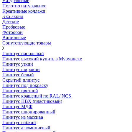
Натуральные
Полотно натуральное
Креативные коллажи
Эко-акрил
Детские
Пробковые
Фотообои
Виниловые
Сопутствующие товары
Плинтус напольный
Плинтус высокий купить в Мурманске
Плинтус узкий
Плинтус широкий
Плинтус белый
Скрытый плинтус
Плинтус под покраску
Плинтус цветной
Плинтус крашеный по RAL/ NCS
Плинтус ПВХ (пластиковый)
Плинтус МДФ
Плинтус шпонированный
Плинтус из массива
Плинтус гибкий
Плинтус алюминиевый