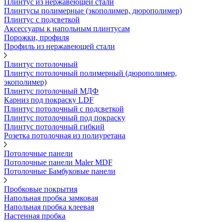
Плинтус из нержавеющей стали
Плинтусы полимерные (экополимер, дюрополимер)
Плинтус с подсветкой
Аксессуары к напольным плинтусам
Порожки, профиля
Профиль из нержавеющей стали
Плинтус потолочный
Плинтус потолочный полимерный (дюрополимер,
экополимер)
Плинтус потолочный МДФ
Карниз под покраску LDF
Плинтус потолочный с подсветкой
Плинтус потолочный под покраску
Плинтус потолочный гибкий
Розетка потолочная из полиуретана
Потолочные панели
Потолочные панели Maler MDF
Потолочные Бамбуковые панели
Пробковые покрытия
Напольная пробка замковая
Напольная пробка клеевая
Настенная пробка