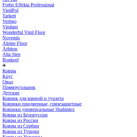
Forbo Effekta Professional
VinilPol
Tarkett
Vertigo
Vinilam
Wonderful Vinil Floor
Noventis
Alpine Floor
Arbiton
Alta Step
Bonkeel
Ковры
Круг
Овал
Прямоугольник
Детские
Коврик для ванной и туалета
Коврики придверные, грязезащитные
Коврики универсальные Shahintex
Ковры из Белоруссии
Ковры из России
Ковры из Сербии
Ковры из Турции
Ковры из Украины