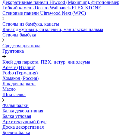
Декоративные панели Hiwood (Maximum), фитополимер
Гибкий камень Decaro Wallpanels FLEX STONE
Стеновые панели Ultrawood Next (WPC)
Стволы из бамбука, канаты
Канат джутовый, сизалевый, манильская пальма
Стволы бамбука
Средства для пола
Грунтовка
Клей для паркета, ПВХ, натур. линолеума
Adesiv (Италия)
Forbo (Германия)
Хомакол (Россия)
Лак для паркета
Масло
Шпатлевка
Фальшбалки
Балка декоративная
Балка угловая
Архитектурный брус
Доска декоративная
Бревно-балка