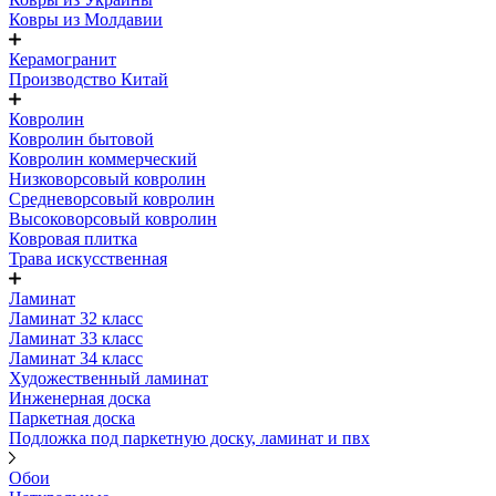
Ковры из Молдавии
Керамогранит
Производство Китай
Ковролин
Ковролин бытовой
Ковролин коммерческий
Низковорсовый ковролин
Средневорсовый ковролин
Высоковорсовый ковролин
Ковровая плитка
Трава искусственная
Ламинат
Ламинат 32 класс
Ламинат 33 класс
Ламинат 34 класс
Художественный ламинат
Инженерная доска
Паркетная доска
Подложка под паркетную доску, ламинат и пвх
Обои