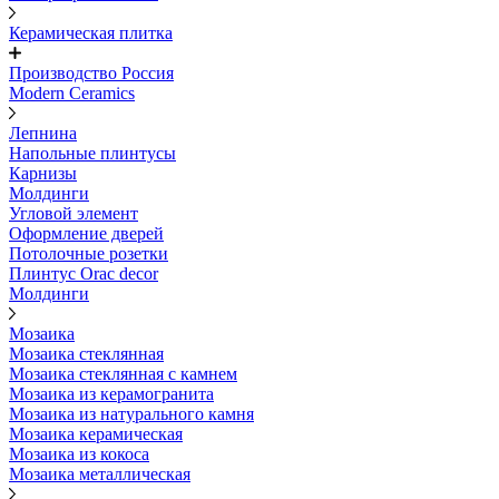
Керамическая плитка
Производство Россия
Modern Ceramics
Лепнина
Напольные плинтусы
Карнизы
Молдинги
Угловой элемент
Оформление дверей
Потолочные розетки
Плинтус Orac decor
Молдинги
Мозаика
Мозаика стеклянная
Мозаика стеклянная с камнем
Мозаика из керамогранита
Мозаика из натурального камня
Мозаика керамическая
Мозаика из кокоса
Мозаика металлическая