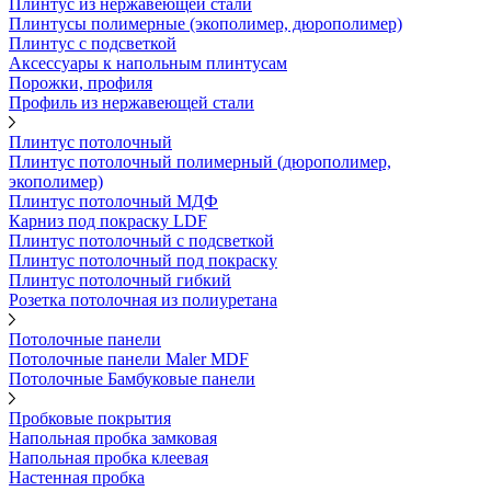
Плинтус из нержавеющей стали
Плинтусы полимерные (экополимер, дюрополимер)
Плинтус с подсветкой
Аксессуары к напольным плинтусам
Порожки, профиля
Профиль из нержавеющей стали
Плинтус потолочный
Плинтус потолочный полимерный (дюрополимер,
экополимер)
Плинтус потолочный МДФ
Карниз под покраску LDF
Плинтус потолочный с подсветкой
Плинтус потолочный под покраску
Плинтус потолочный гибкий
Розетка потолочная из полиуретана
Потолочные панели
Потолочные панели Maler MDF
Потолочные Бамбуковые панели
Пробковые покрытия
Напольная пробка замковая
Напольная пробка клеевая
Настенная пробка