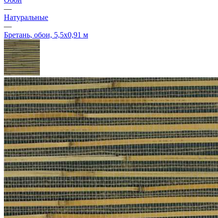
—
Натуральные
—
Бретань, обои, 5,5х0,91 м