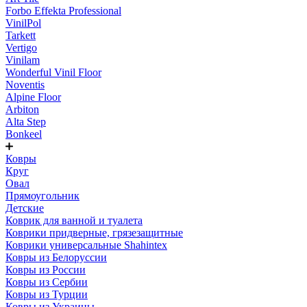
Forbo Effekta Professional
VinilPol
Tarkett
Vertigo
Vinilam
Wonderful Vinil Floor
Noventis
Alpine Floor
Arbiton
Alta Step
Bonkeel
Ковры
Круг
Овал
Прямоугольник
Детские
Коврик для ванной и туалета
Коврики придверные, грязезащитные
Коврики универсальные Shahintex
Ковры из Белоруссии
Ковры из России
Ковры из Сербии
Ковры из Турции
Ковры из Украины