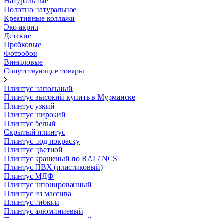
Натуральные
Полотно натуральное
Креативные коллажи
Эко-акрил
Детские
Пробковые
Фотообои
Виниловые
Сопутствующие товары
Плинтус напольный
Плинтус высокий купить в Мурманске
Плинтус узкий
Плинтус широкий
Плинтус белый
Скрытый плинтус
Плинтус под покраску
Плинтус цветной
Плинтус крашеный по RAL/ NCS
Плинтус ПВХ (пластиковый)
Плинтус МДФ
Плинтус шпонированный
Плинтус из массива
Плинтус гибкий
Плинтус алюминиевый