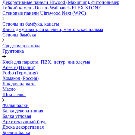
Декоративные панели Hiwood (Maximum), фитополимер
Гибкий камень Decaro Wallpanels FLEX STONE
Стеновые панели Ultrawood Next (WPC)
Стволы из бамбука, канаты
Канат джутовый, сизалевый, манильская пальма
Стволы бамбука
Средства для пола
Грунтовка
Клей для паркета, ПВХ, натур. линолеума
Adesiv (Италия)
Forbo (Германия)
Хомакол (Россия)
Лак для паркета
Масло
Шпатлевка
Фальшбалки
Балка декоративная
Балка угловая
Архитектурный брус
Доска декоративная
Бревно-балка