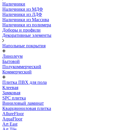
Наличники
Наличники из МДФ
Наличники из ЛДФ
Наличники из Массива
Наличники из полимера
Доборы и профили
Декоративные элементы
Напольные покрытия
Линолеум
Бытовой
Полукоммерческий
Коммерческий
Плитка ПВХ для пола
Клеевая
Замковая
SPC плитка
Виниловый ламинат
Кварцвиниловая плитка
AllureFloor
AquaFloor
Art East
Art Tile