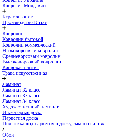
Ковры из Молдавии
Керамогранит
Производство Китай
Ковролин
Ковролин бытовой
Ковролин коммерческий
Низковорсовый ковролин
Средневорсовый ковролин
Высоковорсовый ковролин
Ковровая плитка
Трава искусственная
Ламинат
Ламинат 32 класс
Ламинат 33 класс
Ламинат 34 класс
Художественный ламинат
Инженерная доска
Паркетная доска
Подложка под паркетную доску, ламинат и пвх
Обои