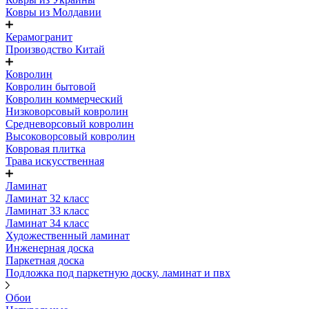
Ковры из Молдавии
Керамогранит
Производство Китай
Ковролин
Ковролин бытовой
Ковролин коммерческий
Низковорсовый ковролин
Средневорсовый ковролин
Высоковорсовый ковролин
Ковровая плитка
Трава искусственная
Ламинат
Ламинат 32 класс
Ламинат 33 класс
Ламинат 34 класс
Художественный ламинат
Инженерная доска
Паркетная доска
Подложка под паркетную доску, ламинат и пвх
Обои