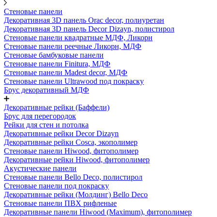
Стеновые панели
Декоративная 3D панель Orac decor, полиуретан
Декоративная 3D панель Decor Dizayn, полистирол
Стеновые панели квадратные МДФ, Ликорн
Стеновые панели реечные Ликорн, МДФ
Стеновые бамбуковые панели
Стеновые панели Finitura, МДФ
Стеновые панели Madest decor, МДФ
Стеновые панели Ultrawood под покраску
Брус декоративный МДФ
Декоративные рейки (Баффели)
Брус для перегородок
Рейки для стен и потолка
Декоративные рейки Decor Dizayn
Декоративные рейки Cosca, экополимер
Стеновые панели Hiwood, фитополимер
Декоративные рейки Hiwood, фитополимер
Акустические панели
Стеновые панели Bello Deco, полистирол
Стеновые панели под покраску
Декоративные рейки (Молдинг) Bello Deco
Стеновые панели ПВХ рифленые
Декоративные панели Hiwood (Maximum), фитополимер