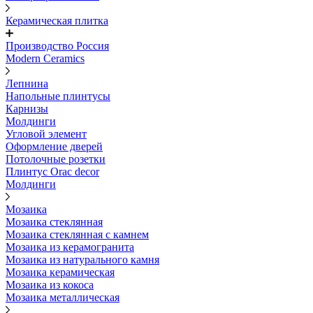
Керамическая плитка
Производство Россия
Modern Ceramics
Лепнина
Напольные плинтусы
Карнизы
Молдинги
Угловой элемент
Оформление дверей
Потолочные розетки
Плинтус Orac decor
Молдинги
Мозаика
Мозаика стеклянная
Мозаика стеклянная с камнем
Мозаика из керамогранита
Мозаика из натурального камня
Мозаика керамическая
Мозаика из кокоса
Мозаика металлическая