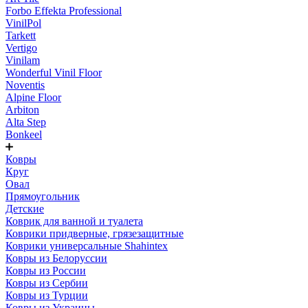
Forbo Effekta Professional
VinilPol
Tarkett
Vertigo
Vinilam
Wonderful Vinil Floor
Noventis
Alpine Floor
Arbiton
Alta Step
Bonkeel
Ковры
Круг
Овал
Прямоугольник
Детские
Коврик для ванной и туалета
Коврики придверные, грязезащитные
Коврики универсальные Shahintex
Ковры из Белоруссии
Ковры из России
Ковры из Сербии
Ковры из Турции
Ковры из Украины