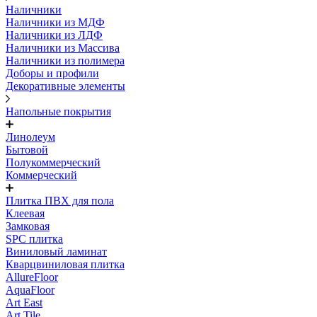
Наличники
Наличники из МДФ
Наличники из ЛДФ
Наличники из Массива
Наличники из полимера
Доборы и профили
Декоративные элементы
Напольные покрытия
Линолеум
Бытовой
Полукоммерческий
Коммерческий
Плитка ПВХ для пола
Клеевая
Замковая
SPC плитка
Виниловый ламинат
Кварцвиниловая плитка
AllureFloor
AquaFloor
Art East
Art Tile