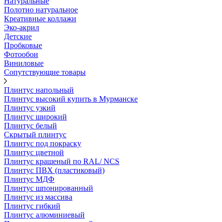
Натуральные
Полотно натуральное
Креативные коллажи
Эко-акрил
Детские
Пробковые
Фотообои
Виниловые
Сопутствующие товары
Плинтус напольный
Плинтус высокий купить в Мурманске
Плинтус узкий
Плинтус широкий
Плинтус белый
Скрытый плинтус
Плинтус под покраску
Плинтус цветной
Плинтус крашеный по RAL/ NCS
Плинтус ПВХ (пластиковый)
Плинтус МДФ
Плинтус шпонированный
Плинтус из массива
Плинтус гибкий
Плинтус алюминиевый