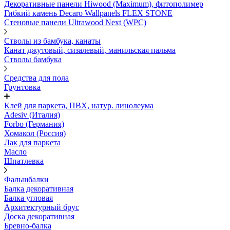
Декоративные панели Hiwood (Maximum), фитополимер
Гибкий камень Decaro Wallpanels FLEX STONE
Стеновые панели Ultrawood Next (WPC)
Стволы из бамбука, канаты
Канат джутовый, сизалевый, манильская пальма
Стволы бамбука
Средства для пола
Грунтовка
Клей для паркета, ПВХ, натур. линолеума
Adesiv (Италия)
Forbo (Германия)
Хомакол (Россия)
Лак для паркета
Масло
Шпатлевка
Фальшбалки
Балка декоративная
Балка угловая
Архитектурный брус
Доска декоративная
Бревно-балка