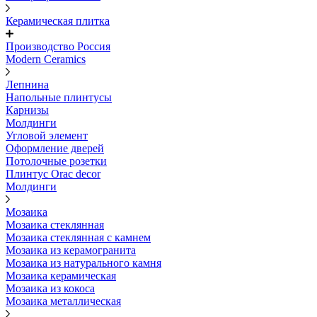
Керамическая плитка
Производство Россия
Modern Ceramics
Лепнина
Напольные плинтусы
Карнизы
Молдинги
Угловой элемент
Оформление дверей
Потолочные розетки
Плинтус Orac decor
Молдинги
Мозаика
Мозаика стеклянная
Мозаика стеклянная с камнем
Мозаика из керамогранита
Мозаика из натурального камня
Мозаика керамическая
Мозаика из кокоса
Мозаика металлическая