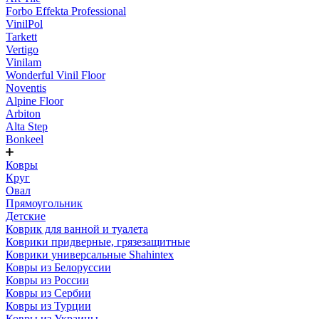
Forbo Effekta Professional
VinilPol
Tarkett
Vertigo
Vinilam
Wonderful Vinil Floor
Noventis
Alpine Floor
Arbiton
Alta Step
Bonkeel
Ковры
Круг
Овал
Прямоугольник
Детские
Коврик для ванной и туалета
Коврики придверные, грязезащитные
Коврики универсальные Shahintex
Ковры из Белоруссии
Ковры из России
Ковры из Сербии
Ковры из Турции
Ковры из Украины