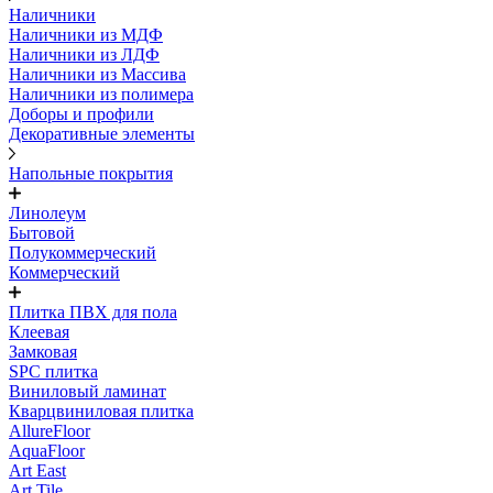
Наличники
Наличники из МДФ
Наличники из ЛДФ
Наличники из Массива
Наличники из полимера
Доборы и профили
Декоративные элементы
Напольные покрытия
Линолеум
Бытовой
Полукоммерческий
Коммерческий
Плитка ПВХ для пола
Клеевая
Замковая
SPC плитка
Виниловый ламинат
Кварцвиниловая плитка
AllureFloor
AquaFloor
Art East
Art Tile