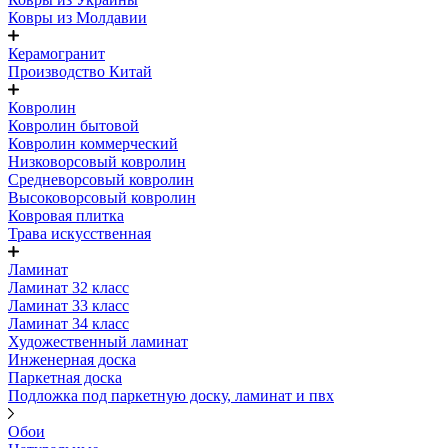
Ковры из Молдавии
Керамогранит
Производство Китай
Ковролин
Ковролин бытовой
Ковролин коммерческий
Низковорсовый ковролин
Средневорсовый ковролин
Высоковорсовый ковролин
Ковровая плитка
Трава искусственная
Ламинат
Ламинат 32 класс
Ламинат 33 класс
Ламинат 34 класс
Художественный ламинат
Инженерная доска
Паркетная доска
Подложка под паркетную доску, ламинат и пвх
Обои