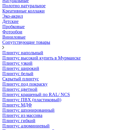
Натуральные
Полотно натуральное
Креативные коллажи
Эко-акрил
Детские
Пробковые
Фотообои
Виниловые
Сопутствующие товары
Плинтус напольный
Плинтус высокий купить в Мурманске
Плинтус узкий
Плинтус широкий
Плинтус белый
Скрытый плинтус
Плинтус под покраску
Плинтус цветной
Плинтус крашеный по RAL/ NCS
Плинтус ПВХ (пластиковый)
Плинтус МДФ
Плинтус шпонированный
Плинтус из массива
Плинтус гибкий
Плинтус алюминиевый