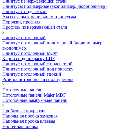
Плинтус из нержавеющей стали
Плинтусы полимерные (экополимер, дюрополимер)
Плинтус с подсветкой
Аксессуары к напольным плинтусам
Порожки, профиля
Профиль из нержавеющей стали
Плинтус потолочный
Плинтус потолочный полимерный (дюрополимер,
экополимер)
Плинтус потолочный МДФ
Карниз под покраску LDF
Плинтус потолочный с подсветкой
Плинтус потолочный под покраску
Плинтус потолочный гибкий
Розетка потолочная из полиуретана
Потолочные панели
Потолочные панели Maler MDF
Потолочные Бамбуковые панели
Пробковые покрытия
Напольная пробка замковая
Напольная пробка клеевая
Настенная пробка