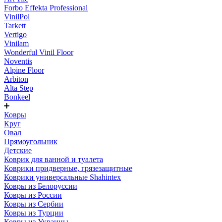
Forbo Effekta Professional
VinilPol
Tarkett
Vertigo
Vinilam
Wonderful Vinil Floor
Noventis
Alpine Floor
Arbiton
Alta Step
Bonkeel
Ковры
Круг
Овал
Прямоугольник
Детские
Коврик для ванной и туалета
Коврики придверные, грязезащитные
Коврики универсальные Shahintex
Ковры из Белоруссии
Ковры из России
Ковры из Сербии
Ковры из Турции
Ковры из Украины