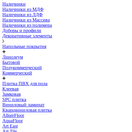
Наличники
Наличники из МДФ
Наличники из ЛДФ
Наличники из Массива
Наличники из полимера
Доборы и профили
Декоративные элементы
Напольные покрытия
Линолеум
Бытовой
Полукоммерческий
Коммерческий
Плитка ПВХ для пола
Клеевая
Замковая
SPC плитка
Виниловый ламинат
Кварцвиниловая плитка
AllureFloor
AquaFloor
Art East
Art Tile