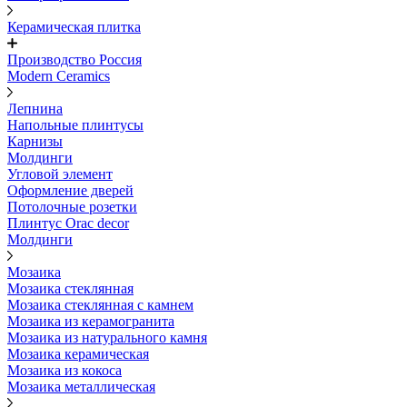
Керамическая плитка
Производство Россия
Modern Ceramics
Лепнина
Напольные плинтусы
Карнизы
Молдинги
Угловой элемент
Оформление дверей
Потолочные розетки
Плинтус Orac decor
Молдинги
Мозаика
Мозаика стеклянная
Мозаика стеклянная с камнем
Мозаика из керамогранита
Мозаика из натурального камня
Мозаика керамическая
Мозаика из кокоса
Мозаика металлическая