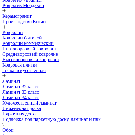
Ковры из Молдавии
Керамогранит
Производство Китай
Ковролин
Ковролин бытовой
Ковролин коммерческий
Низковорсовый ковролин
Средневорсовый ковролин
Высоковорсовый ковролин
Ковровая плитка
Трава искусственная
Ламинат
Ламинат 32 класс
Ламинат 33 класс
Ламинат 34 класс
Художественный ламинат
Инженерная доска
Паркетная доска
Подложка под паркетную доску, ламинат и пвх
Обои