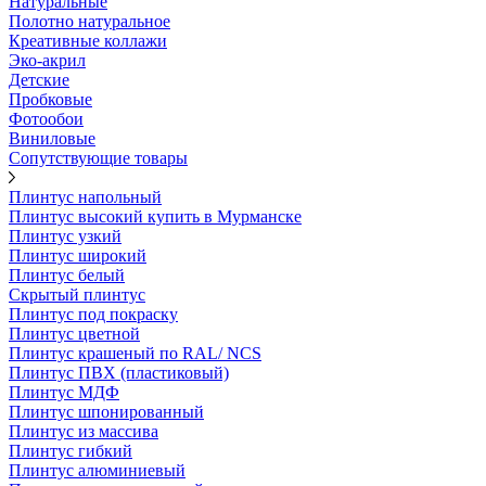
Натуральные
Полотно натуральное
Креативные коллажи
Эко-акрил
Детские
Пробковые
Фотообои
Виниловые
Сопутствующие товары
Плинтус напольный
Плинтус высокий купить в Мурманске
Плинтус узкий
Плинтус широкий
Плинтус белый
Скрытый плинтус
Плинтус под покраску
Плинтус цветной
Плинтус крашеный по RAL/ NCS
Плинтус ПВХ (пластиковый)
Плинтус МДФ
Плинтус шпонированный
Плинтус из массива
Плинтус гибкий
Плинтус алюминиевый