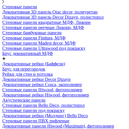
Стеновые панели
Декоративная 3D панель Orac decor, полиуретан
Декоративная 3D панель Decor Dizayn, полистирол
Стеновые панели квадратные МДФ, Ликорн
Стеновые панели реечные Ликорн, МДФ
Стеновые бамбуковые панели
Стеновые панели Finitura, МДФ
Стеновые панели Madest decor, МДФ
Стеновые панели Ultrawood под покраску
Брус декоративный МДФ
Декоративные рейки (Баффели)
Брус для перегородок
Рейки для стен и потолка
Декоративные рейки Decor Dizayn
Декоративные рейки Cosca, экополимер
Стеновые панели Hiwood, фитополимер
Декоративные рейки Hiwood, фитополимер
Акустические панели
Стеновые панели Bello Deco, полистирол
Стеновые панели под покраску
Декоративные рейки (Молдинг) Bello Deco
Стеновые панели ПВХ рифленые
Декоративные панели Hiwood (Maximum), фитополимер