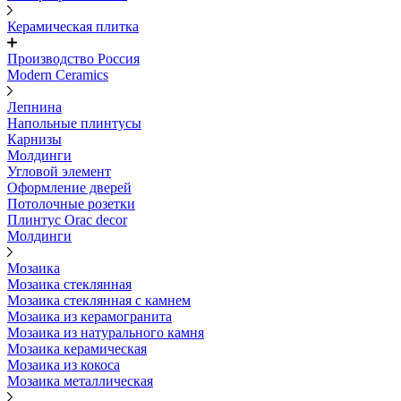
Керамическая плитка
Производство Россия
Modern Ceramics
Лепнина
Напольные плинтусы
Карнизы
Молдинги
Угловой элемент
Оформление дверей
Потолочные розетки
Плинтус Orac decor
Молдинги
Мозаика
Мозаика стеклянная
Мозаика стеклянная с камнем
Мозаика из керамогранита
Мозаика из натурального камня
Мозаика керамическая
Мозаика из кокоса
Мозаика металлическая