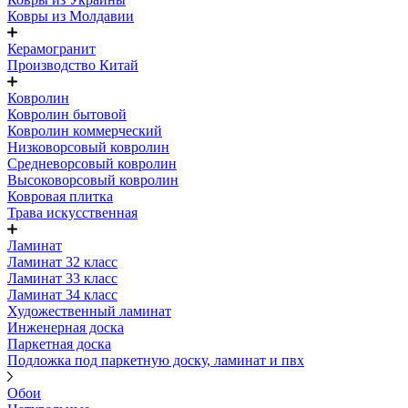
Ковры из Молдавии
Керамогранит
Производство Китай
Ковролин
Ковролин бытовой
Ковролин коммерческий
Низковорсовый ковролин
Средневорсовый ковролин
Высоковорсовый ковролин
Ковровая плитка
Трава искусственная
Ламинат
Ламинат 32 класс
Ламинат 33 класс
Ламинат 34 класс
Художественный ламинат
Инженерная доска
Паркетная доска
Подложка под паркетную доску, ламинат и пвх
Обои