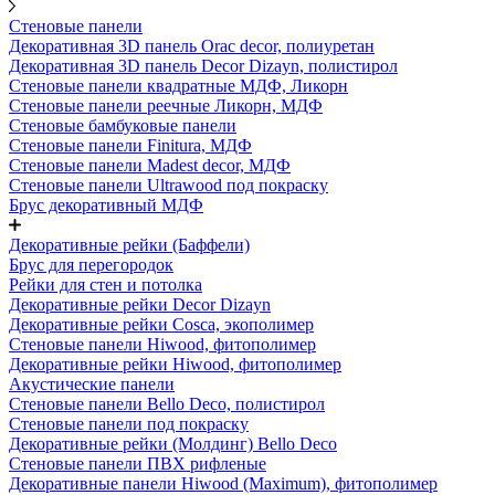
Стеновые панели
Декоративная 3D панель Orac decor, полиуретан
Декоративная 3D панель Decor Dizayn, полистирол
Стеновые панели квадратные МДФ, Ликорн
Стеновые панели реечные Ликорн, МДФ
Стеновые бамбуковые панели
Стеновые панели Finitura, МДФ
Стеновые панели Madest decor, МДФ
Стеновые панели Ultrawood под покраску
Брус декоративный МДФ
Декоративные рейки (Баффели)
Брус для перегородок
Рейки для стен и потолка
Декоративные рейки Decor Dizayn
Декоративные рейки Cosca, экополимер
Стеновые панели Hiwood, фитополимер
Декоративные рейки Hiwood, фитополимер
Акустические панели
Стеновые панели Bello Deco, полистирол
Стеновые панели под покраску
Декоративные рейки (Молдинг) Bello Deco
Стеновые панели ПВХ рифленые
Декоративные панели Hiwood (Maximum), фитополимер