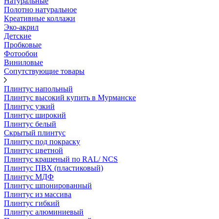
Натуральные
Полотно натуральное
Креативные коллажи
Эко-акрил
Детские
Пробковые
Фотообои
Виниловые
Сопутствующие товары
Плинтус напольный
Плинтус высокий купить в Мурманске
Плинтус узкий
Плинтус широкий
Плинтус белый
Скрытый плинтус
Плинтус под покраску
Плинтус цветной
Плинтус крашеный по RAL/ NCS
Плинтус ПВХ (пластиковый)
Плинтус МДФ
Плинтус шпонированный
Плинтус из массива
Плинтус гибкий
Плинтус алюминиевый