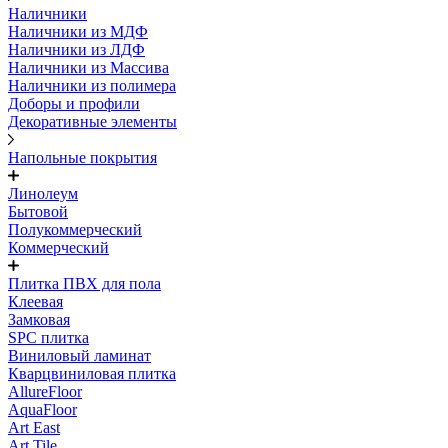
Наличники
Наличники из МДФ
Наличники из ЛДФ
Наличники из Массива
Наличники из полимера
Доборы и профили
Декоративные элементы
Напольные покрытия
Линолеум
Бытовой
Полукоммерческий
Коммерческий
Плитка ПВХ для пола
Клеевая
Замковая
SPC плитка
Виниловый ламинат
Кварцвиниловая плитка
AllureFloor
AquaFloor
Art East
Art Tile