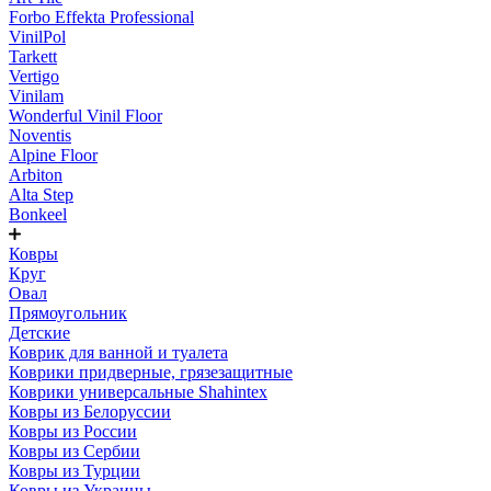
Forbo Effekta Professional
VinilPol
Tarkett
Vertigo
Vinilam
Wonderful Vinil Floor
Noventis
Alpine Floor
Arbiton
Alta Step
Bonkeel
Ковры
Круг
Овал
Прямоугольник
Детские
Коврик для ванной и туалета
Коврики придверные, грязезащитные
Коврики универсальные Shahintex
Ковры из Белоруссии
Ковры из России
Ковры из Сербии
Ковры из Турции
Ковры из Украины