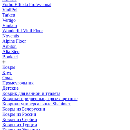
Forbo Effekta Professional
VinilPol
Tarkett
Vertigo
Vinilam
Wonderful Vinil Floor
Noventis
Alpine Floor
Arbiton
Alta Step
Bonkeel
Ковры
Круг
Овал
Прямоугольник
Детские
Коврик для ванной и туалета
Коврики придверные, грязезащитные
Коврики универсальные Shahintex
Ковры из Белоруссии
Ковры из России
Ковры из Сербии
Ковры из Турции
Ковры из Украины