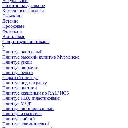
Натуральные
Полотно натуральное
Креативные коллажи
Эко-акрил
Детские
Пробковые
Фотообои
Виниловые
Сопутствующие товары
Плинтус напольный
Плинтус высокий купить в Мурманске
Плинтус узкий
Плинтус широкий
Плинтус белый
Скрытый плинтус
Плинтус под покраску
Плинтус цветной
Плинтус крашеный по RAL/ NCS
Плинтус ПВХ (пластиковый)
Плинтус МДФ
Плинтус шпонированный
Плинтус из массива
Плинтус гибкий
Плинтус алюминиевый