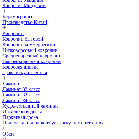
Ковры из Молдавии
Керамогранит
Производство Китай
Ковролин
Ковролин бытовой
Ковролин коммерческий
Низковорсовый ковролин
Средневорсовый ковролин
Высоковорсовый ковролин
Ковровая плитка
Трава искусственная
Ламинат
Ламинат 32 класс
Ламинат 33 класс
Ламинат 34 класс
Художественный ламинат
Инженерная доска
Паркетная доска
Подложка под паркетную доску, ламинат и пвх
Обои