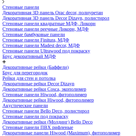
Стеновые панели
Декоративная 3D панель Orac decor, полиуретан
Декоративная 3D панель Decor Dizayn, полистирол
Стеновые панели квадратные МДФ, Ликорн
Стеновые панели реечные Ликорн, МДФ
Стеновые бамбуковые панели
Стеновые панели Finitura, МДФ
Стеновые панели Madest decor, МДФ
Стеновые панели Ultrawood под покраску
Брус декоративный МДФ
Декоративные рейки (Баффели)
Брус для перегородок
Рейки для стен и потолка
Декоративные рейки Decor Dizayn
Декоративные рейки Cosca, экополимер
Стеновые панели Hiwood, фитополимер
Декоративные рейки Hiwood, фитополимер
Акустические панели
Стеновые панели Bello Deco, полистирол
Стеновые панели под покраску
Декоративные рейки (Молдинг) Bello Deco
Стеновые панели ПВХ рифленые
Декоративные панели Hiwood (Maximum), фитополимер