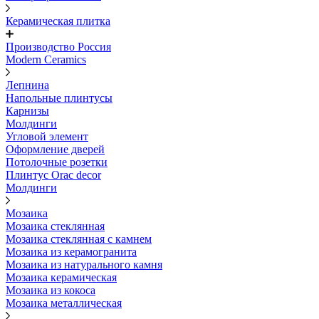
Керамическая плитка
Производство Россия
Modern Ceramics
Лепнина
Напольные плинтусы
Карнизы
Молдинги
Угловой элемент
Оформление дверей
Потолочные розетки
Плинтус Orac decor
Молдинги
Мозаика
Мозаика стеклянная
Мозаика стеклянная с камнем
Мозаика из керамогранита
Мозаика из натурального камня
Мозаика керамическая
Мозаика из кокоса
Мозаика металлическая