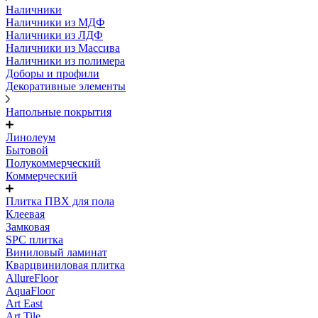
Наличники
Наличники из МДФ
Наличники из ЛДФ
Наличники из Массива
Наличники из полимера
Доборы и профили
Декоративные элементы
Напольные покрытия
Линолеум
Бытовой
Полукоммерческий
Коммерческий
Плитка ПВХ для пола
Клеевая
Замковая
SPC плитка
Виниловый ламинат
Кварцвиниловая плитка
AllureFloor
AquaFloor
Art East
Art Tile