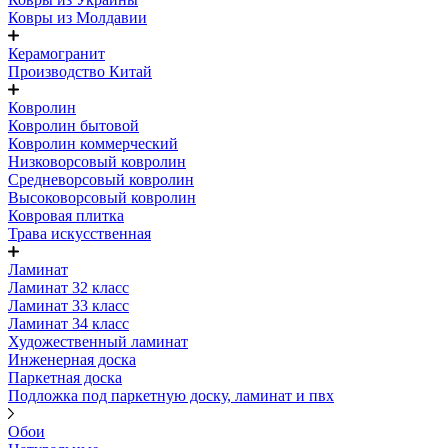
Ковры из Молдавии
Керамогранит
Производство Китай
Ковролин
Ковролин бытовой
Ковролин коммерческий
Низковорсовый ковролин
Средневорсовый ковролин
Высоковорсовый ковролин
Ковровая плитка
Трава искусственная
Ламинат
Ламинат 32 класс
Ламинат 33 класс
Ламинат 34 класс
Художественный ламинат
Инженерная доска
Паркетная доска
Подложка под паркетную доску, ламинат и пвх
Обои