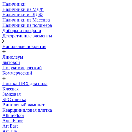
Наличники
Наличники из МДФ
Наличники из ЛДФ
Наличники из Массива
Наличники из полимера
Доборы и профили
Декоративные элементы
Напольные покрытия
Линолеум
Бытовой
Полукоммерческий
Коммерческий
Плитка ПВХ для пола
Клеевая
Замковая
SPC плитка
Виниловый ламинат
Кварцвиниловая плитка
AllureFloor
AquaFloor
Art East
Art Tile