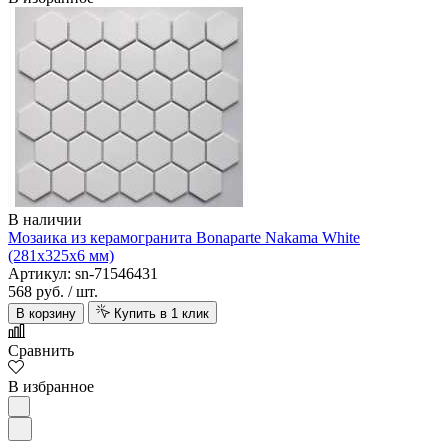
В наличии
Мозаика из керамогранита Bonaparte Nakama White
(281х325х6 мм)
Артикул: sn-71546431
568 руб.
/ шт.
В корзину
Купить в 1 клик
Сравнить
В избранное