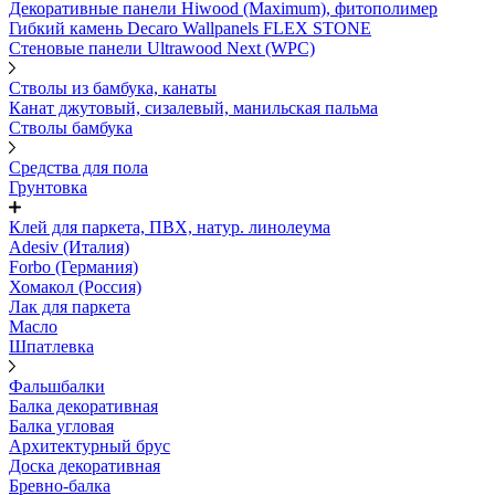
Декоративные панели Hiwood (Maximum), фитополимер
Гибкий камень Decaro Wallpanels FLEX STONE
Стеновые панели Ultrawood Next (WPC)
Стволы из бамбука, канаты
Канат джутовый, сизалевый, манильская пальма
Стволы бамбука
Средства для пола
Грунтовка
Клей для паркета, ПВХ, натур. линолеума
Adesiv (Италия)
Forbo (Германия)
Хомакол (Россия)
Лак для паркета
Масло
Шпатлевка
Фальшбалки
Балка декоративная
Балка угловая
Архитектурный брус
Доска декоративная
Бревно-балка