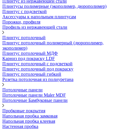
Плинтус из нержавеющей стали
Плинтусы полимерные (экополимер, дюрополимер)
Плинтус с подсветкой
Аксессуары к напольным плинтусам
Порожки, профиля
Профиль из нержавеющей стали
Плинтус потолочный
Плинтус потолочный полимерный (дюрополимер,
экополимер)
Плинтус потолочный МДФ
Карниз под покраску LDF
Плинтус потолочный с подсветкой
Плинтус потолочный под покраску
Плинтус потолочный гибкий
Розетка потолочная из полиуретана
Потолочные панели
Потолочные панели Maler MDF
Потолочные Бамбуковые панели
Пробковые покрытия
Напольная пробка замковая
Напольная пробка клеевая
Настенная пробка