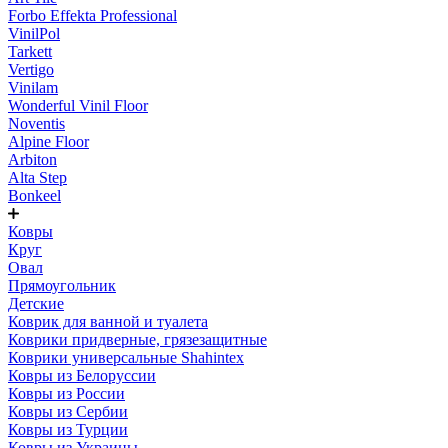
Forbo Effekta Professional
VinilPol
Tarkett
Vertigo
Vinilam
Wonderful Vinil Floor
Noventis
Alpine Floor
Arbiton
Alta Step
Bonkeel
Ковры
Круг
Овал
Прямоугольник
Детские
Коврик для ванной и туалета
Коврики придверные, грязезащитные
Коврики универсальные Shahintex
Ковры из Белоруссии
Ковры из России
Ковры из Сербии
Ковры из Турции
Ковры из Украины