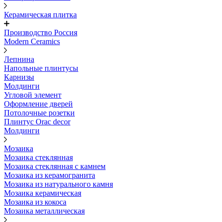
Керамическая плитка
Производство Россия
Modern Ceramics
Лепнина
Напольные плинтусы
Карнизы
Молдинги
Угловой элемент
Оформление дверей
Потолочные розетки
Плинтус Orac decor
Молдинги
Мозаика
Мозаика стеклянная
Мозаика стеклянная с камнем
Мозаика из керамогранита
Мозаика из натурального камня
Мозаика керамическая
Мозаика из кокоса
Мозаика металлическая