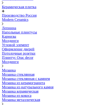
Керамическая плитка
Производство Россия
Modern Ceramics
Лепнина
Напольные плинтусы
Карнизы
Молдинги
Угловой элемент
Оформление дверей
Потолочные розетки
Плинтус Orac decor
Молдинги
Мозаика
Мозаика стеклянная
Мозаика стеклянная с камнем
Мозаика из керамогранита
Мозаика из натурального камня
Мозаика керамическая
Мозаика из кокоса
Мозаика металлическая