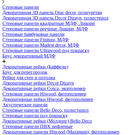
Стеновые панели
Декоративная 3D панель Orac decor, полиуретан
Декоративная 3D панель Decor Dizayn, полистирол
Стеновые панели квадратные МДФ, Ликорн
Стеновые панели реечные Ликорн, МДФ
Стеновые бамбуковые панели
Стеновые панели Finitura, МДФ
Стеновые панели Madest decor, МДФ
Стеновые панели Ultrawood под покраску
Брус декоративный МДФ
Декоративные рейки (Баффели)
Брус для перегородок
Рейки для стен и потолка
Декоративные рейки Decor Dizayn
Декоративные рейки Cosca, экополимер
Стеновые панели Hiwood, фитополимер
Декоративные рейки Hiwood, фитополимер
Акустические панели
Стеновые панели Bello Deco, полистирол
Стеновые панели под покраску
Декоративные рейки (Молдинг) Bello Deco
Стеновые панели ПВХ рифленые
Декоративные панели Hiwood (Maximum), фитополимер