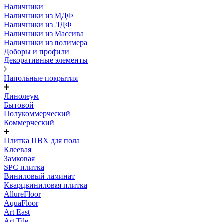
Наличники
Наличники из МДФ
Наличники из ЛДФ
Наличники из Массива
Наличники из полимера
Доборы и профили
Декоративные элементы
Напольные покрытия
Линолеум
Бытовой
Полукоммерческий
Коммерческий
Плитка ПВХ для пола
Клеевая
Замковая
SPC плитка
Виниловый ламинат
Кварцвиниловая плитка
AllureFloor
AquaFloor
Art East
Art Tile