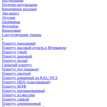
Натуральные
Полотно натуральное
Креативные коллажи
Эко-акрил
Детские
Пробковые
Фотообои
Виниловые
Сопутствующие товары
Плинтус напольный
Плинтус высокий купить в Мурманске
Плинтус узкий
Плинтус широкий
Плинтус белый
Скрытый плинтус
Плинтус под покраску
Плинтус цветной
Плинтус крашеный по RAL/ NCS
Плинтус ПВХ (пластиковый)
Плинтус МДФ
Плинтус шпонированный
Плинтус из массива
Плинтус гибкий
Плинтус алюминиевый