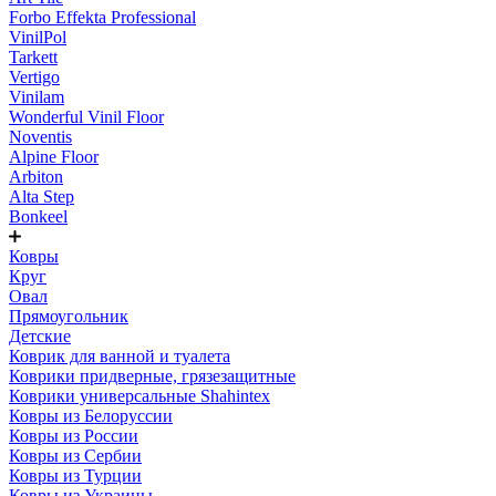
Forbo Effekta Professional
VinilPol
Tarkett
Vertigo
Vinilam
Wonderful Vinil Floor
Noventis
Alpine Floor
Arbiton
Alta Step
Bonkeel
Ковры
Круг
Овал
Прямоугольник
Детские
Коврик для ванной и туалета
Коврики придверные, грязезащитные
Коврики универсальные Shahintex
Ковры из Белоруссии
Ковры из России
Ковры из Сербии
Ковры из Турции
Ковры из Украины