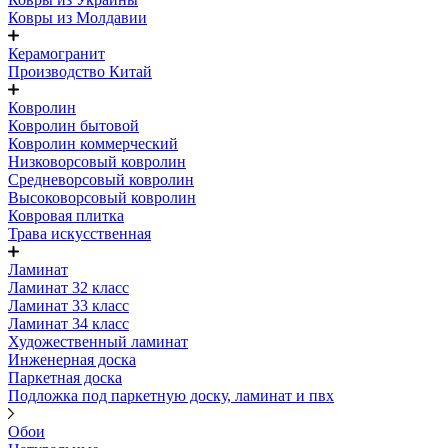
Ковры из Молдавии
Керамогранит
Производство Китай
Ковролин
Ковролин бытовой
Ковролин коммерческий
Низковорсовый ковролин
Средневорсовый ковролин
Высоковорсовый ковролин
Ковровая плитка
Трава искусственная
Ламинат
Ламинат 32 класс
Ламинат 33 класс
Ламинат 34 класс
Художественный ламинат
Инженерная доска
Паркетная доска
Подложка под паркетную доску, ламинат и пвх
Обои