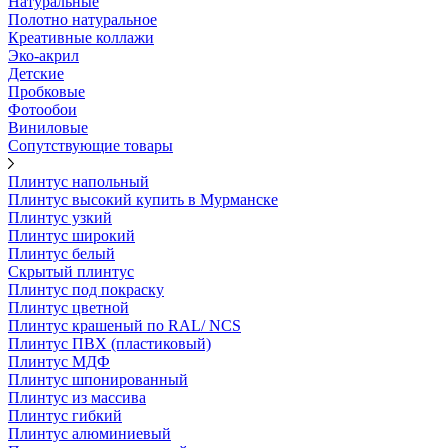
Натуральные
Полотно натуральное
Креативные коллажи
Эко-акрил
Детские
Пробковые
Фотообои
Виниловые
Сопутствующие товары
Плинтус напольный
Плинтус высокий купить в Мурманске
Плинтус узкий
Плинтус широкий
Плинтус белый
Скрытый плинтус
Плинтус под покраску
Плинтус цветной
Плинтус крашеный по RAL/ NCS
Плинтус ПВХ (пластиковый)
Плинтус МДФ
Плинтус шпонированный
Плинтус из массива
Плинтус гибкий
Плинтус алюминиевый