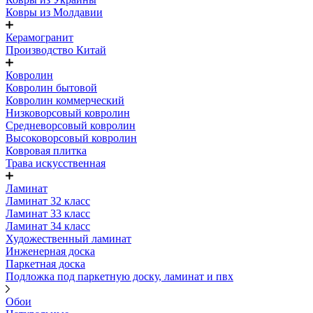
Ковры из Молдавии
Керамогранит
Производство Китай
Ковролин
Ковролин бытовой
Ковролин коммерческий
Низковорсовый ковролин
Средневорсовый ковролин
Высоковорсовый ковролин
Ковровая плитка
Трава искусственная
Ламинат
Ламинат 32 класс
Ламинат 33 класс
Ламинат 34 класс
Художественный ламинат
Инженерная доска
Паркетная доска
Подложка под паркетную доску, ламинат и пвх
Обои