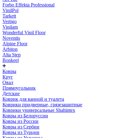
Forbo Effekta Professional
VinilPol
Tarkett
Vertigo
Vinilam
Wonderful Vinil Floor
Noventis
Alpine Floor
Arbiton
Alta Step
Bonkeel
Ковры
Круг
Овал
Прямоугольник
Детские
Коврик для ванной и туалета
Коврики придверные, грязезащитные
Коврики универсальные Shahintex
Ковры из Белоруссии
Ковры из России
Ковры из Сербии
Ковры из Турции
Ковры из Украины