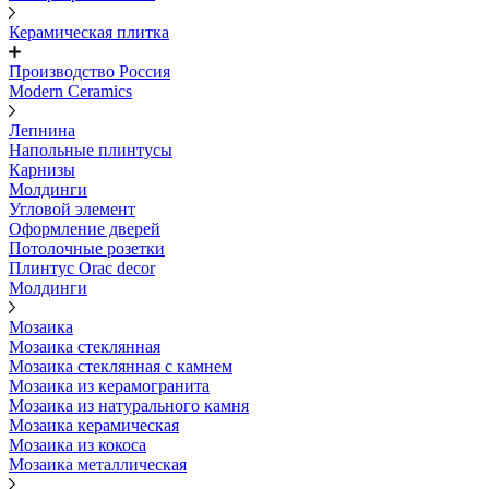
Керамическая плитка
Производство Россия
Modern Ceramics
Лепнина
Напольные плинтусы
Карнизы
Молдинги
Угловой элемент
Оформление дверей
Потолочные розетки
Плинтус Orac decor
Молдинги
Мозаика
Мозаика стеклянная
Мозаика стеклянная с камнем
Мозаика из керамогранита
Мозаика из натурального камня
Мозаика керамическая
Мозаика из кокоса
Мозаика металлическая