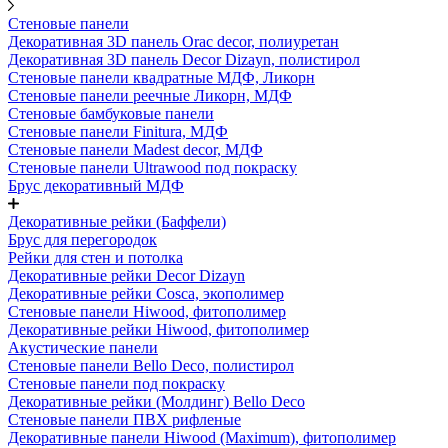
Стеновые панели
Декоративная 3D панель Orac decor, полиуретан
Декоративная 3D панель Decor Dizayn, полистирол
Стеновые панели квадратные МДФ, Ликорн
Стеновые панели реечные Ликорн, МДФ
Стеновые бамбуковые панели
Стеновые панели Finitura, МДФ
Стеновые панели Madest decor, МДФ
Стеновые панели Ultrawood под покраску
Брус декоративный МДФ
Декоративные рейки (Баффели)
Брус для перегородок
Рейки для стен и потолка
Декоративные рейки Decor Dizayn
Декоративные рейки Cosca, экополимер
Стеновые панели Hiwood, фитополимер
Декоративные рейки Hiwood, фитополимер
Акустические панели
Стеновые панели Bello Deco, полистирол
Стеновые панели под покраску
Декоративные рейки (Молдинг) Bello Deco
Стеновые панели ПВХ рифленые
Декоративные панели Hiwood (Maximum), фитополимер