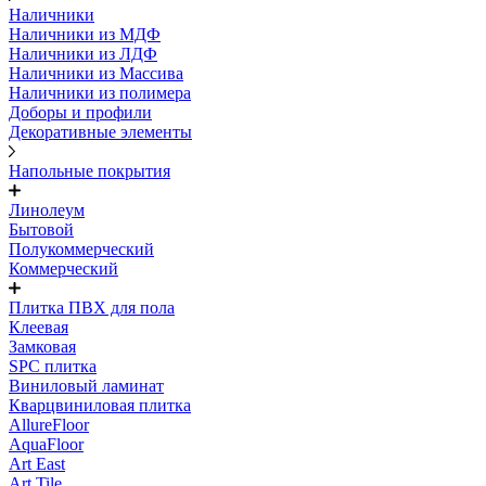
Наличники
Наличники из МДФ
Наличники из ЛДФ
Наличники из Массива
Наличники из полимера
Доборы и профили
Декоративные элементы
Напольные покрытия
Линолеум
Бытовой
Полукоммерческий
Коммерческий
Плитка ПВХ для пола
Клеевая
Замковая
SPC плитка
Виниловый ламинат
Кварцвиниловая плитка
AllureFloor
AquaFloor
Art East
Art Tile