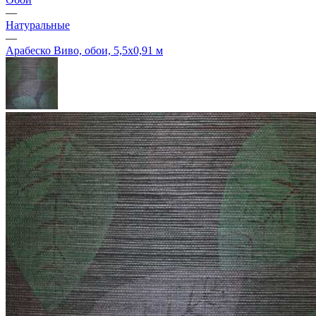
—
Натуральные
—
Арабеско Виво, обои, 5,5х0,91 м