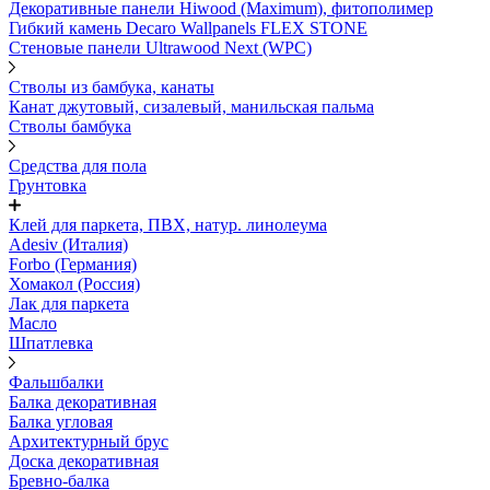
Декоративные панели Hiwood (Maximum), фитополимер
Гибкий камень Decaro Wallpanels FLEX STONE
Стеновые панели Ultrawood Next (WPC)
Стволы из бамбука, канаты
Канат джутовый, сизалевый, манильская пальма
Стволы бамбука
Средства для пола
Грунтовка
Клей для паркета, ПВХ, натур. линолеума
Adesiv (Италия)
Forbo (Германия)
Хомакол (Россия)
Лак для паркета
Масло
Шпатлевка
Фальшбалки
Балка декоративная
Балка угловая
Архитектурный брус
Доска декоративная
Бревно-балка