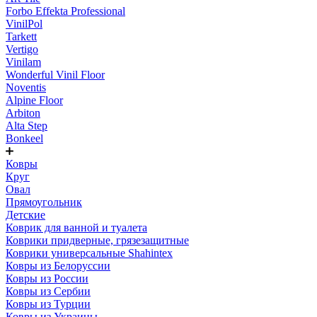
Forbo Effekta Professional
VinilPol
Tarkett
Vertigo
Vinilam
Wonderful Vinil Floor
Noventis
Alpine Floor
Arbiton
Alta Step
Bonkeel
Ковры
Круг
Овал
Прямоугольник
Детские
Коврик для ванной и туалета
Коврики придверные, грязезащитные
Коврики универсальные Shahintex
Ковры из Белоруссии
Ковры из России
Ковры из Сербии
Ковры из Турции
Ковры из Украины