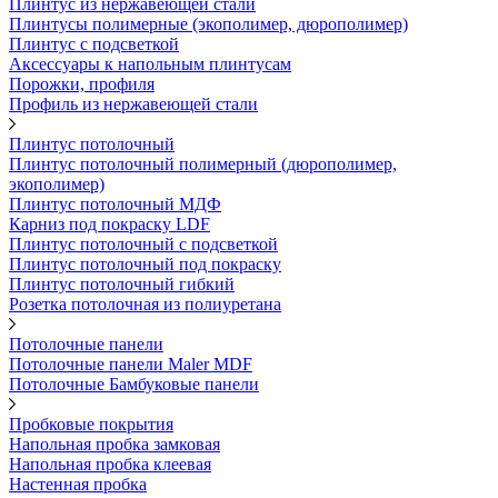
Плинтус из нержавеющей стали
Плинтусы полимерные (экополимер, дюрополимер)
Плинтус с подсветкой
Аксессуары к напольным плинтусам
Порожки, профиля
Профиль из нержавеющей стали
Плинтус потолочный
Плинтус потолочный полимерный (дюрополимер,
экополимер)
Плинтус потолочный МДФ
Карниз под покраску LDF
Плинтус потолочный с подсветкой
Плинтус потолочный под покраску
Плинтус потолочный гибкий
Розетка потолочная из полиуретана
Потолочные панели
Потолочные панели Maler MDF
Потолочные Бамбуковые панели
Пробковые покрытия
Напольная пробка замковая
Напольная пробка клеевая
Настенная пробка