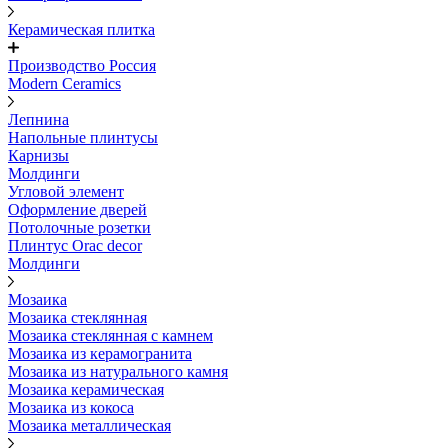
Керамическая плитка
Производство Россия
Modern Ceramics
Лепнина
Напольные плинтусы
Карнизы
Молдинги
Угловой элемент
Оформление дверей
Потолочные розетки
Плинтус Orac decor
Молдинги
Мозаика
Мозаика стеклянная
Мозаика стеклянная с камнем
Мозаика из керамогранита
Мозаика из натурального камня
Мозаика керамическая
Мозаика из кокоса
Мозаика металлическая