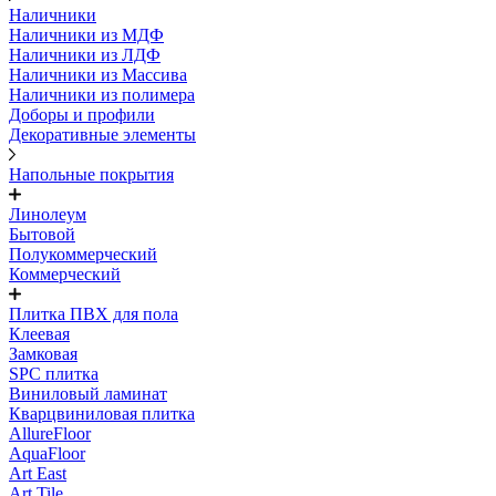
Наличники
Наличники из МДФ
Наличники из ЛДФ
Наличники из Массива
Наличники из полимера
Доборы и профили
Декоративные элементы
Напольные покрытия
Линолеум
Бытовой
Полукоммерческий
Коммерческий
Плитка ПВХ для пола
Клеевая
Замковая
SPC плитка
Виниловый ламинат
Кварцвиниловая плитка
AllureFloor
AquaFloor
Art East
Art Tile