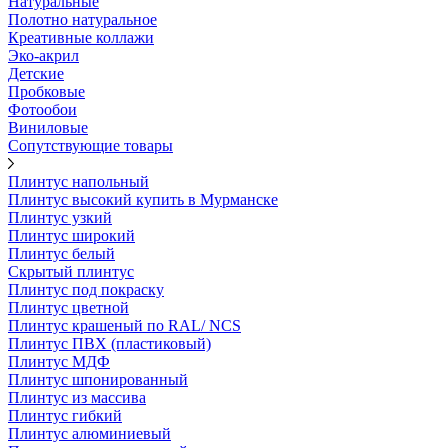
Натуральные
Полотно натуральное
Креативные коллажи
Эко-акрил
Детские
Пробковые
Фотообои
Виниловые
Сопутствующие товары
Плинтус напольный
Плинтус высокий купить в Мурманске
Плинтус узкий
Плинтус широкий
Плинтус белый
Скрытый плинтус
Плинтус под покраску
Плинтус цветной
Плинтус крашеный по RAL/ NCS
Плинтус ПВХ (пластиковый)
Плинтус МДФ
Плинтус шпонированный
Плинтус из массива
Плинтус гибкий
Плинтус алюминиевый